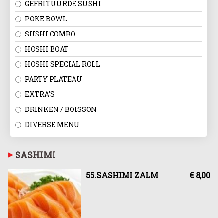
GEFRITUURDE SUSHI
POKE BOWL
SUSHI COMBO
HOSHI BOAT
HOSHI SPECIAL ROLL
PARTY PLATEAU
EXTRA’S
DRINKEN / BOISSON
DIVERSE MENU
SASHIMI
55.SASHIMI ZALM
€ 8,00