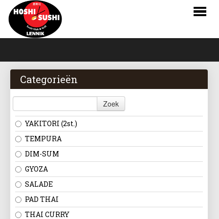
HOME
BESTELLEN
Categorieën
MENU
Zoek
LOGIN
YAKITORI (2st.)
CONTACT
TEMPURA
DIM-SUM
NL
GYOZA
FR
SALADE
PAD THAI
EN
THAI CURRY