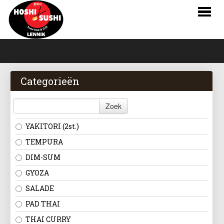
HOME
BESTELLEN
Categorieën
MENU
Zoek
LOGIN
YAKITORI (2st.)
CONTACT
TEMPURA
DIM-SUM
NL
GYOZA
FR
SALADE
PAD THAI
EN
THAI CURRY