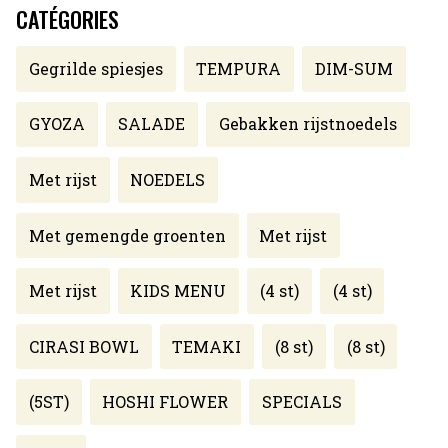
CATÉGORIES
Gegrilde spiesjes
TEMPURA
DIM-SUM
GYOZA
SALADE
Gebakken rijstnoedels
Met rijst
NOEDELS
Met gemengde groenten
Met rijst
Met rijst
KIDS MENU
(4 st)
(4 st)
CIRASI BOWL
TEMAKI
(8 st)
(8 st)
(5ST)
HOSHI FLOWER
SPECIALS