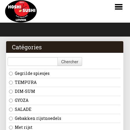
HOME
COMMANDER
Catégories
MENU
Chercher
LOGIN
Gegrilde spiesjes
CONTACT
TEMPURA
DIM-SUM
NL
GYOZA
FR
SALADE
Gebakken rijstnoedels
EN
Met rijst